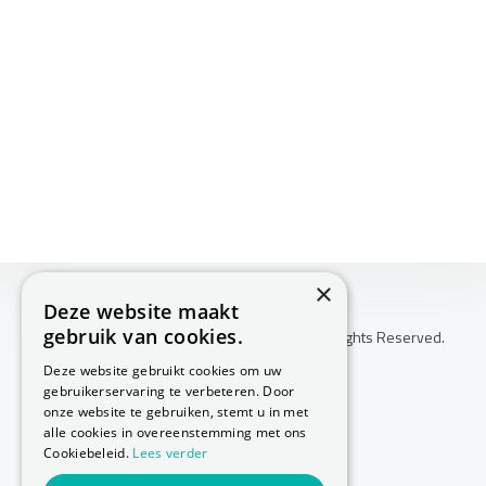
×
Deze website maakt
gebruik van cookies.
Copyright © 2026 Huis Voor Gezondheid. All Rights Reserved.
Klachtenprocedure
Deze website gebruikt cookies om uw
-
gebruikerservaring te verbeteren. Door
Annuleringsvoorwaarden
onze website te gebruiken, stemt u in met
-
alle cookies in overeenstemming met ons
Cookiebeleid.
Lees verder
Sitemap
-