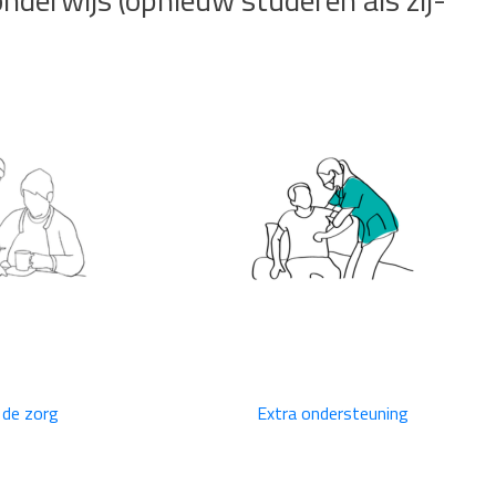
derwijs (opnieuw studeren als zij-
 de zorg
Extra ondersteuning