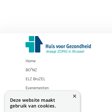
Home
BO³NZ
ELZ BruZEL
Evenementen
×
Nieuws
Deze website maakt
gebruik van cookies.
Zoekertjes