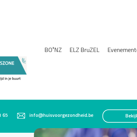
BO³NZ
ELZ BruZEL
Evenement
1 65
info@huisvoorgezondheid.be
Bekij