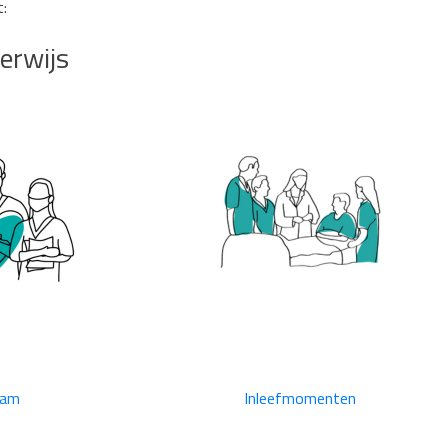
t:
erwijs
eam
Inleefmomenten