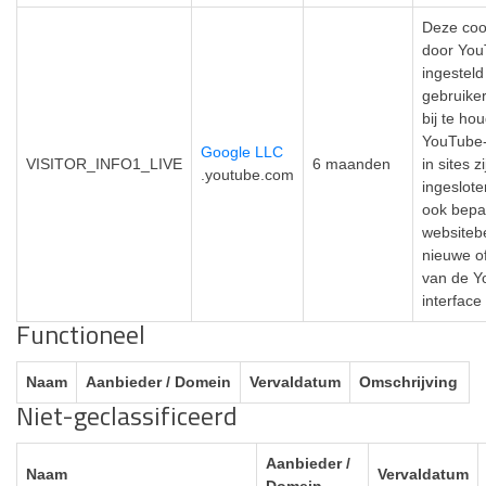
Deze coo
door Yo
ingestel
gebruike
bij te ho
YouTube-
Google LLC
VISITOR_INFO1_LIVE
6 maanden
in sites zi
.youtube.com
ingeslote
ook bepa
websiteb
nieuwe o
van de Y
interface
Functioneel
Naam
Aanbieder / Domein
Vervaldatum
Omschrijving
Niet-geclassificeerd
Aanbieder /
Naam
Vervaldatum