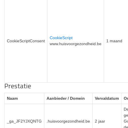
CookieScript
CookieScriptConsent
1 maand
www.huisvoorgezondheid.be
Prestatie
Naam
Aanbieder / Domein
Vervaldatum
O
De
ge
_ga_JF2YJXQNTG
.huisvoorgezondheid.be
2 jaar
Go
de