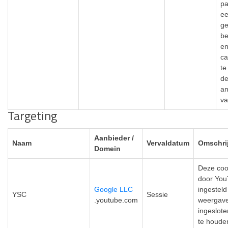
pa
ee
ge
be
e
c
te
d
an
va
Targeting
Aanbieder /
Naam
Vervaldatum
Omschri
Domein
Deze coo
door Yo
Google LLC
ingestel
YSC
Sessie
.youtube.com
weergav
ingeslote
te houde