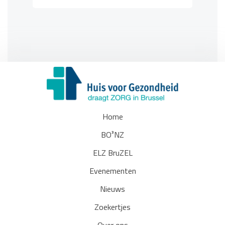
Home
BO³NZ
ELZ BruZEL
Evenementen
Nieuws
Zoekertjes