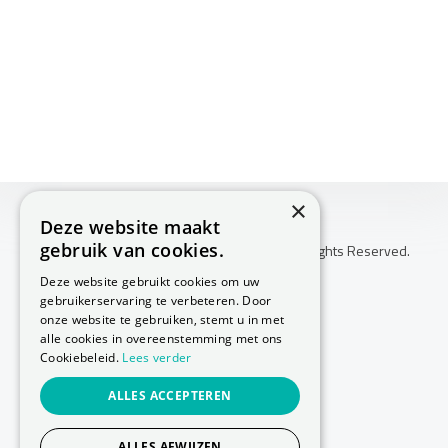
×
Deze website maakt
gebruik van cookies.
Copyright © 2026 Huis Voor Gezondheid. All Rights Reserved.
Klachtenprocedure
Deze website gebruikt cookies om uw
-
gebruikerservaring te verbeteren. Door
Annuleringsvoorwaarden
onze website te gebruiken, stemt u in met
-
alle cookies in overeenstemming met ons
Cookiebeleid.
Lees verder
Sitemap
-
ALLES ACCEPTEREN
Privacy Policy
-
Cookie Policy
ALLES AFWIJZEN