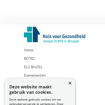
Home
BO³NZ
ELZ BruZEL
Evenementen
×
Nieuws
Deze website maakt
gebruik van cookies.
Zoekertjes
Deze website gebruikt cookies om uw
Over ons
gebruikerservaring te verbeteren. Door