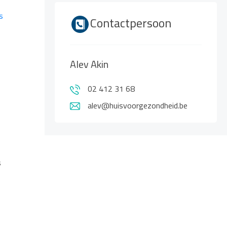
s
Contactpersoon
Alev Akin
02 412 31 68
alev@huisvoorgezondheid.be
s