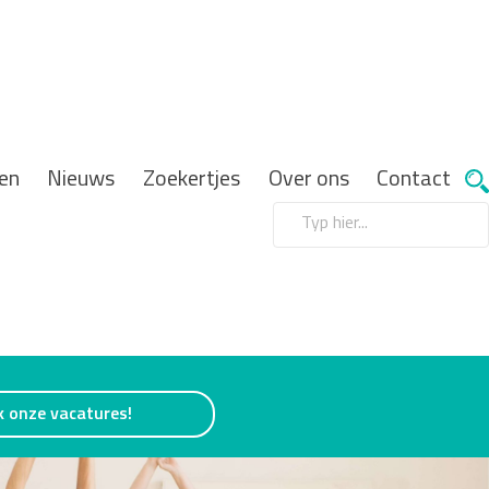
en
Nieuws
Zoekertjes
Over ons
Contact
k onze vacatures!