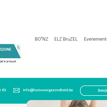
BO³NZ
ELZ BruZEL
Evenement
1 65
info@huisvoorgezondheid.be
Bekij