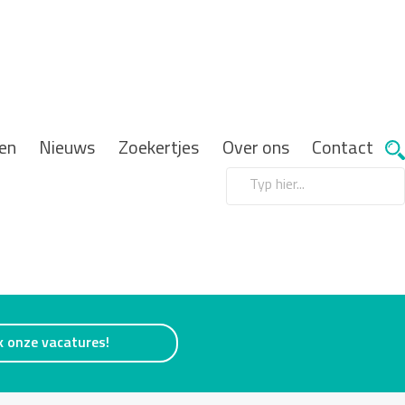
en
Nieuws
Zoekertjes
Over ons
Contact
k onze vacatures!