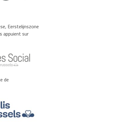
ise, Eerstelijnszone
's appuient sur
ce de