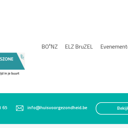
BO³NZ
ELZ BruZEL
Evenement
1 65
info@huisvoorgezondheid.be
Bekij