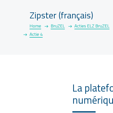
Zipster (français)
Home
BruZEL
Acties ELZ BruZEL
Actie 4
La platef
numériq