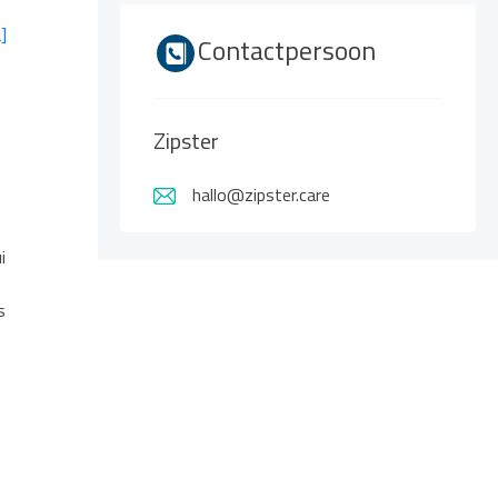
]
Contactpersoon
Zipster
hallo@zipster.care
i
s