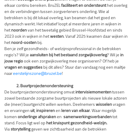
elkaar continu bereiken. BruZEL
faciliteert en ondersteunt
het overleg
en de verbindingen tussen zorgverleners onderling. Wie al
betrokken is bij dit lokaal overleg, kan beamen dat het goed en
dynamisch werkt. Het initiatief loopt al meerdere jaren in wijken in
het
noorden
van het tweetalig gebied Brussel-Hoofdstad
en sinds
2023 ook in wijken in het
westen
. Vanaf 2025 kwamen daar wijken in
het
noord-oosten
bij.
Ben je zelf gezondheids- of welzijnsprofessional in de betrokken
regio's? Wil je
aansluiten bij het bestaand zorgwijkoverleg
? Wil je
in
jouw regio
ook een zorgwijkoverleg mee organiseren? Of heb je
vragen en suggesties
bij dit alles? Stuur dan vandaag nog een mailtje
naar
eerstelijnszone@bruzel.be
!
2. Buurtprojectenondersteuning
De buurtprojectenondersteuning omvat
intervisiemomenten
tussen
zowel bestaande zorgzame buurtprojecten als nieuwe lokale actoren
die (meer) buurtgericht willen werken. Deelnemers
wisselen
vragen
en ervaringen
uit
,
inspireren
en
leren van elkaar
.
Waar mogelijk
komen
onderlinge afspraken
en
samenwerkingsverbanden
tot
stand. Focus ligt wel op
het kruispunt gezondheid-welzijn.
Via
storytelling
geven we zichtbaarheid aan de betrokken