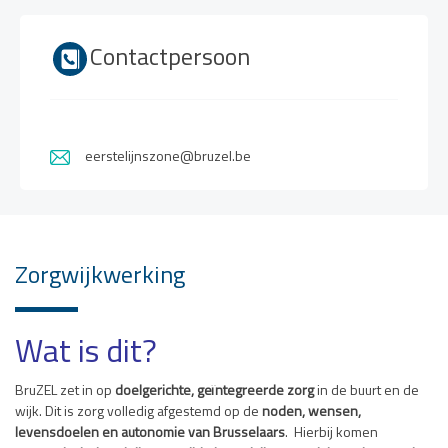
Contactpersoon
eerstelijnszone@bruzel.be
Zorgwijkwerking
Wat is dit?
BruZEL
zet in op
doelg
e
richte,
geïntegreerde zorg
in de buurt
en de
wijk
.
Dit
is
zorg
volledig
afgestemd
op de
noden, wensen,
levensdoelen en autonomie van
Brusselaars
. Hierbij komen