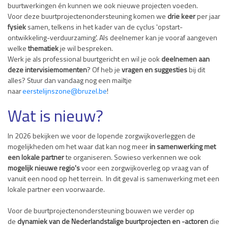
buurtwerkingen én kunnen we ook nieuwe projecten voeden.
Voor deze buurtprojectenondersteuning komen we
drie keer
per jaar
fysiek
samen, telkens in het kader van de cyclus 'opstart-
ontwikkeling-verduurzaming'. Als deelnemer kan je vooraf aangeven
welke
thematiek
je wil bespreken.
Werk je als professional buurtgericht en wil je ook
deelnemen aan
deze intervisiemomenten
? Of heb je
vragen en suggesties
bij dit
alles? Stuur dan vandaag nog een mailtje
naar
eerstelijnszone@bruzel.be
!
Wat is nieuw?
In 2026 bekijken we voor de lopende zorgwijkoverleggen de
mogelijkheden om het waar dat kan nog meer
in samenwerking met
een lokale partner
te organiseren. Sowieso verkennen we ook
mogelijk nieuwe regio's
voor een zorgwijkoverleg op vraag van of
vanuit een nood op het terrein. In dit geval is samenwerking met een
lokale partner een voorwaarde.
Voor de buurtprojectenondersteuning bouwen we verder op
de
dynamiek
van de Nederlandstalige buurtprojecten en -actoren
die