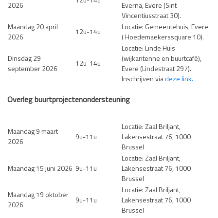
12u-14u
2026
Everna, Evere (Sint
Vincentiusstraat 30).
Maandag 20 april
Locatie: Gemeentehuis, Evere
12u-14u
2026
( Hoedemaekerssquare 10).
Locatie: Linde Huis
Dinsdag 29
(wijkantenne en buurtcafé),
12u-14u
september 2026
Evere (Lindestraat 297).
Inschrijven via
deze link.
Overleg buurtprojectenondersteuning
Locatie: Zaal Briljant,
Maandag 9 maart
9u-11u
Lakensestraat 76, 1000
2026
Brussel
Locatie: Zaal Briljant,
Maandag 15 juni 2026
9u-11u
Lakensestraat 76, 1000
Brussel
Locatie: Zaal Briljant,
Maandag 19 oktober
9u-11u
Lakensestraat 76, 1000
2026
Brussel