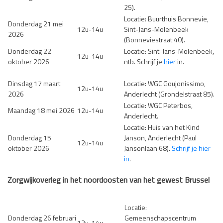
25).
Locatie: Buurthuis Bonnevie,
Donderdag 21 mei
12u-14u
Sint-Jans-Molenbeek
2026
(Bonneviestraat 40).
Donderdag 22
Locatie: Sint-Jans-Molenbeek,
12u-14u
oktober 2026
ntb. Schrijf je
hier
in.
Dinsdag 17 maart
Locatie: WGC Goujonissimo,
12u-14u
2026
Anderlecht (Grondelstraat 85).
Locatie: WGC Peterbos,
Maandag 18 mei 2026
12u-14u
Anderlecht.
Locatie: Huis van het Kind
Donderdag 15
Janson, Anderlecht (Paul
12u-14u
oktober 2026
Jansonlaan 68).
Schrijf je hier
in
.
Zorgwijkoverleg
in het noordoosten van het gewest Brussel
Locatie:
Donderdag 26 februari
Gemeenschapscentrum