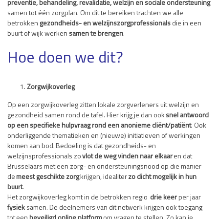
preventie, behandeling, revalidatie, welzijn en sociale ondersteuning
samen tot
één
zorgplan
. Om dit te bereiken trachten we
alle
betrokken
gezondheids- en welzijnszorgprofessionals
die
in een
buurt of wijk
werken
samen te brengen
.
Hoe doen we dit?
Zorgwijkoverleg
Op een zorgwijkoverleg zitten lokale zorgverleners uit welzijn en
gezondheid samen rond de tafel. Hier krijg je dan ook
snel antwoord
op een specifieke hulpvraag rond een anonieme cliënt/patiënt
. Ook
onderliggende thematieken en (nieuwe) initiatieven of werkingen
komen aan bod. Bedoeling is dat gezondheids- en
welzijnsprofessionals zo
vlot de weg vinden naar elkaar
en dat
Brusselaars met een zorg- en ondersteuningsnood op die manier
de
meest geschikte zorg
krijgen, idealiter
zo dicht mogelijk in hun
buurt
.
Het zorgwijkoverleg komt in de betrokken regio
drie keer
per jaar
fysiek
samen. De deelnemers van dit netwerk krijgen ook toegang
tot een
beveiligd online platform
om vragen te stellen. Zo kan je