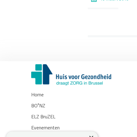
Home
BO³NZ
ELZ BruZEL
Evenementen