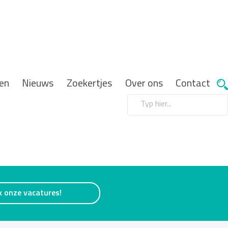
en
Nieuws
Zoekertjes
Over ons
Contact
k onze vacatures!