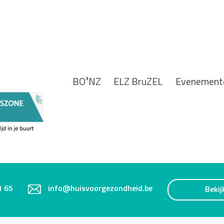
BO³NZ
ELZ BruZEL
Evenement
1 65
info@huisvoorgezondheid.be
Bekij