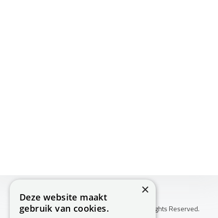
×
Deze website maakt
gebruik van cookies.
Copyright © 2026 Huis Voor Gezondheid. All Rights Reserved.