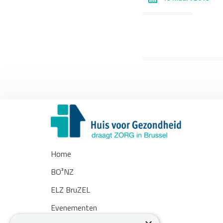
Home
BO³NZ
ELZ BruZEL
Evenementen