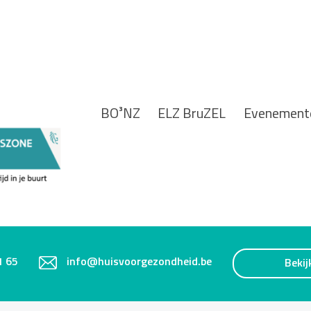
BO³NZ
ELZ BruZEL
Evenement
1 65
info@huisvoorgezondheid.be
Bekij