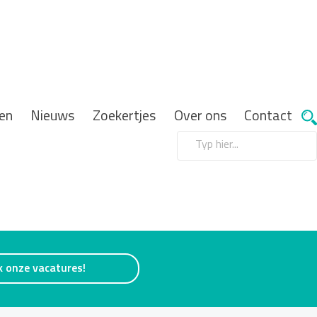
en
Nieuws
Zoekertjes
Over ons
Contact
k onze vacatures!