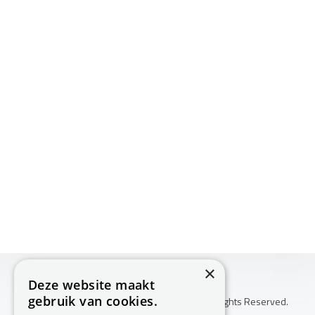
×
Deze website maakt
gebruik van cookies.
Copyright © 2026 Huis Voor Gezondheid. All Rights Reserved.