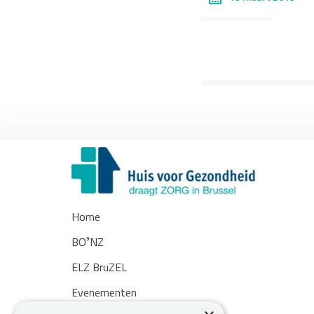
Home
BO³NZ
ELZ BruZEL
Evenementen