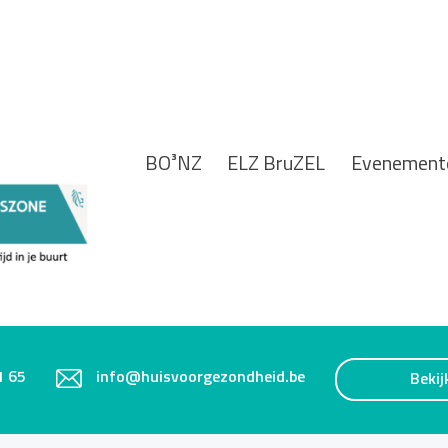
BO³NZ
ELZ BruZEL
Evenement
1 65
info@huisvoorgezondheid.be
Bekij