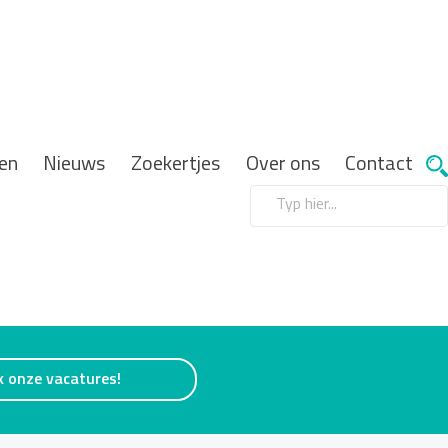
en
Nieuws
Zoekertjes
Over ons
Contact
k onze vacatures!