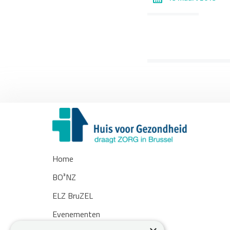
Home
BO³NZ
ELZ BruZEL
Evenementen