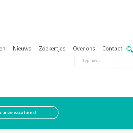
en
Nieuws
Zoekertjes
Over ons
Contact
k onze vacatures!