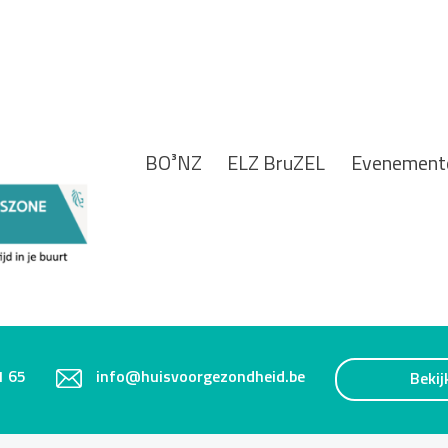
BO³NZ
ELZ BruZEL
Evenement
1 65
info@huisvoorgezondheid.be
Bekij