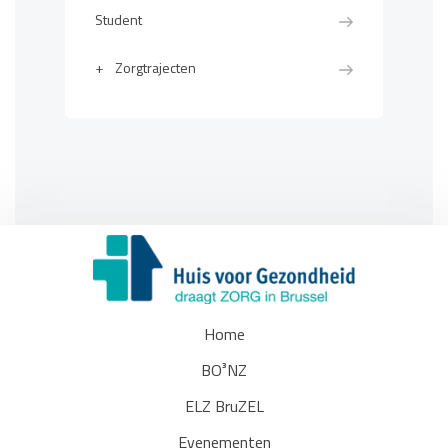
Student
+
Zorgtrajecten
Home
BO³NZ
ELZ BruZEL
Evenementen