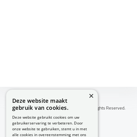
×
Deze website maakt
gebruik van cookies.
Copyright © 2026 Huis Voor Gezondheid. All Rights Reserved.
Klachtenprocedure
Deze website gebruikt cookies om uw
-
gebruikerservaring te verbeteren. Door
Annuleringsvoorwaarden
onze website te gebruiken, stemt u in met
-
alle cookies in overeenstemming met ons