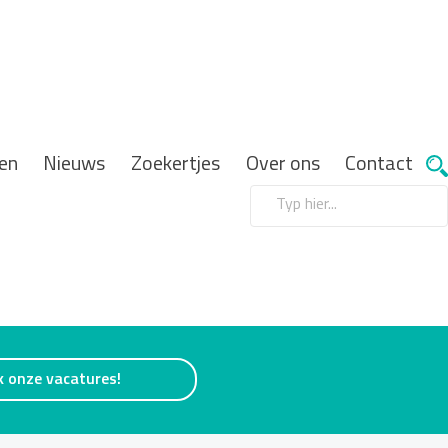
en
Nieuws
Zoekertjes
Over ons
Contact
k onze vacatures!