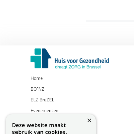
Home
BO³NZ
ELZ BruZEL
Evenementen
×
Nieuws
Deze website maakt
gebruik van cookies.
Zoekertjes