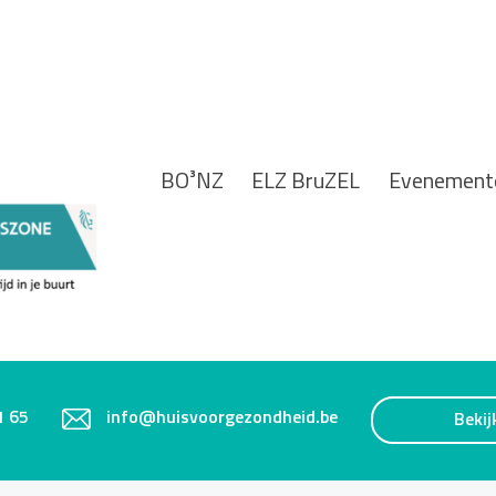
BO³NZ
ELZ BruZEL
Evenement
1 65
info@huisvoorgezondheid.be
Bekij