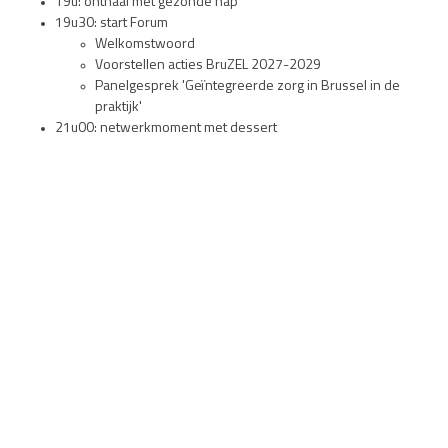
19u: onthaal met gezonde hap
19u30: start Forum
Welkomstwoord
Voorstellen acties BruZEL 2027-2029
Panelgesprek 'Geïntegreerde zorg in Brussel in de
praktijk'
21u00: netwerkmoment met dessert