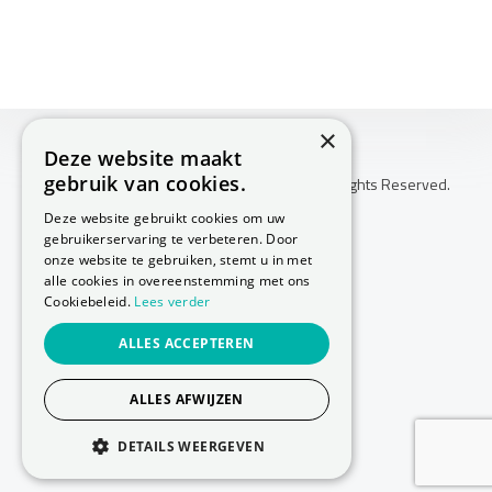
×
Deze website maakt
gebruik van cookies.
Copyright © 2026 Huis Voor Gezondheid. All Rights Reserved.
Klachtenprocedure
Deze website gebruikt cookies om uw
-
gebruikerservaring te verbeteren. Door
Annuleringsvoorwaarden
onze website te gebruiken, stemt u in met
-
alle cookies in overeenstemming met ons
Cookiebeleid.
Lees verder
Sitemap
-
ALLES ACCEPTEREN
Privacy Policy
-
Cookie Policy
ALLES AFWIJZEN
Website laten maken
door Conversal
DETAILS WEERGEVEN
STRIKT NOODZAKELIJK