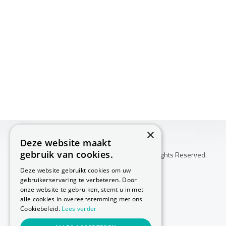
×
Deze website maakt
gebruik van cookies.
Copyright © 2026 Huis Voor Gezondheid. All Rights Reserved.
Klachtenprocedure
Deze website gebruikt cookies om uw
-
gebruikerservaring te verbeteren. Door
Annuleringsvoorwaarden
onze website te gebruiken, stemt u in met
-
alle cookies in overeenstemming met ons
Cookiebeleid.
Lees verder
Sitemap
-