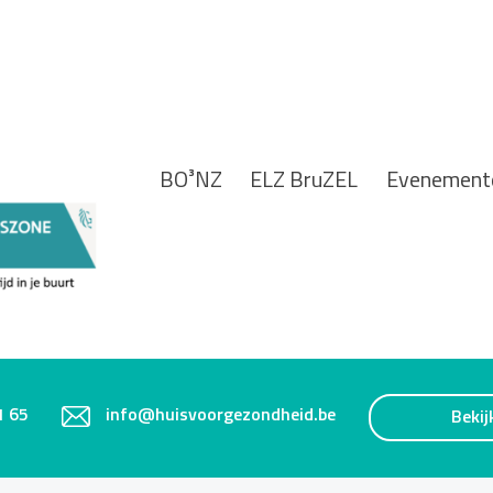
BO³NZ
ELZ BruZEL
Evenement
1 65
info@huisvoorgezondheid.be
Bekij