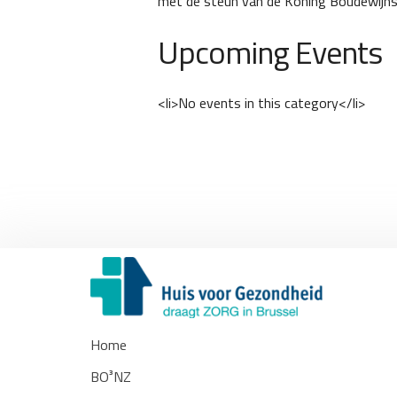
met de steun van de Koning Boudewijnst
Upcoming Events
<li>No events in this category</li>
Home
BO³NZ