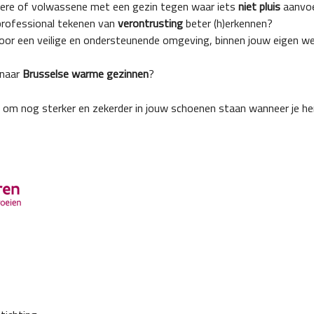
ongere of volwassene met een gezin tegen waar iets
niet pluis
aanvoe
sprofessional tekenen van
verontrusting
beter (h)erkennen?
voor een veilige en ondersteunende omgeving, binnen jouw eigen w
 naar
Brusselse warme gezinnen
?
 om nog sterker en zekerder in jouw schoenen staan wanneer je he