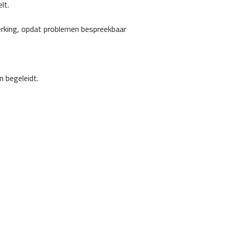
lt.
erking, opdat problemen bespreekbaar
n begeleidt.