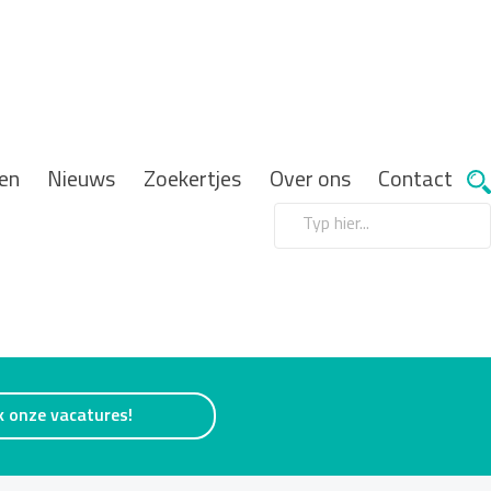
en
Nieuws
Zoekertjes
Over ons
Contact
k onze vacatures!