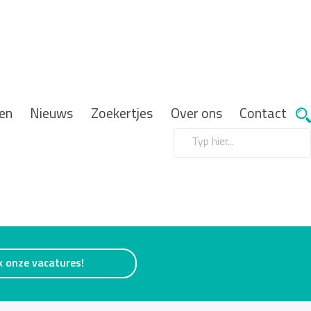
en
Nieuws
Zoekertjes
Over ons
Contact
k onze vacatures!