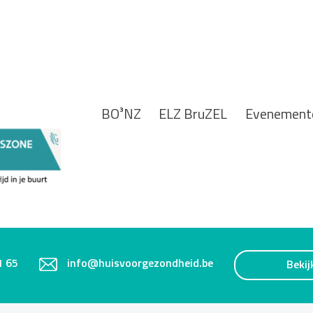
BO³NZ
ELZ BruZEL
Evenement
1 65
info@huisvoorgezondheid.be
Bekij