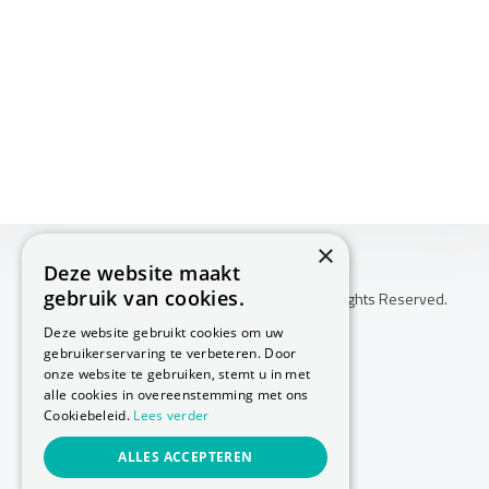
×
Deze website maakt
gebruik van cookies.
Copyright © 2026 Huis Voor Gezondheid. All Rights Reserved.
Klachtenprocedure
Deze website gebruikt cookies om uw
-
gebruikerservaring te verbeteren. Door
Annuleringsvoorwaarden
onze website te gebruiken, stemt u in met
-
alle cookies in overeenstemming met ons
Cookiebeleid.
Lees verder
Sitemap
-
ALLES ACCEPTEREN
Privacy Policy
-