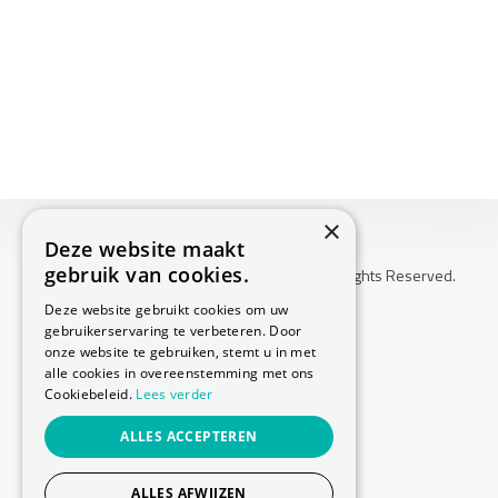
×
Deze website maakt
gebruik van cookies.
Copyright © 2026 Huis Voor Gezondheid. All Rights Reserved.
Klachtenprocedure
Deze website gebruikt cookies om uw
-
gebruikerservaring te verbeteren. Door
Annuleringsvoorwaarden
onze website te gebruiken, stemt u in met
-
alle cookies in overeenstemming met ons
Cookiebeleid.
Lees verder
Sitemap
-
ALLES ACCEPTEREN
Privacy Policy
-
Cookie Policy
ALLES AFWIJZEN