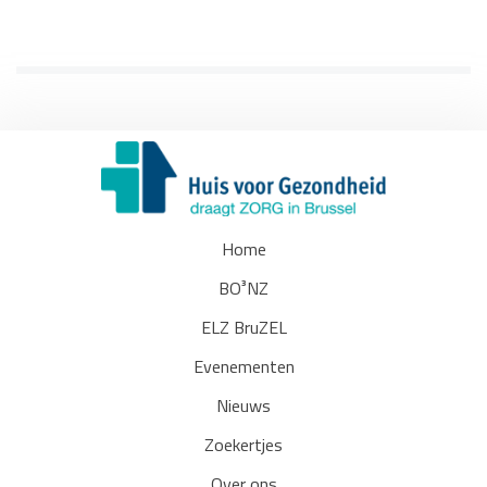
Home
BO³NZ
ELZ BruZEL
Evenementen
Nieuws
Zoekertjes
Over ons