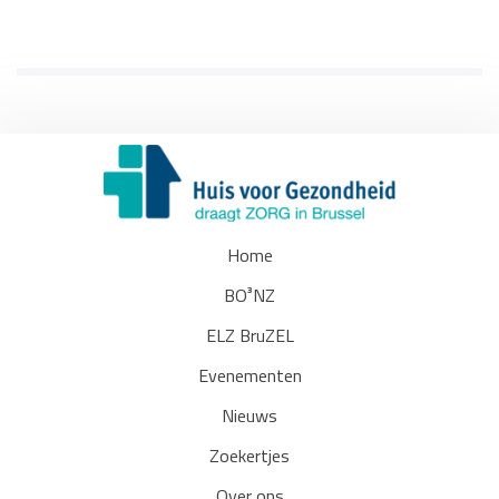
Home
BO³NZ
ELZ BruZEL
Evenementen
Nieuws
Zoekertjes
Over ons