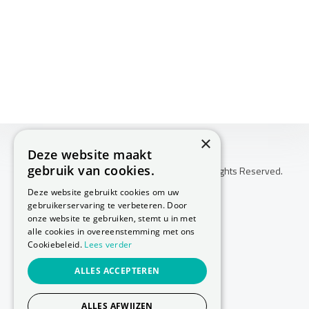
×
Deze website maakt
gebruik van cookies.
Copyright © 2026 Huis Voor Gezondheid. All Rights Reserved.
Klachtenprocedure
Deze website gebruikt cookies om uw
-
gebruikerservaring te verbeteren. Door
Annuleringsvoorwaarden
onze website te gebruiken, stemt u in met
-
alle cookies in overeenstemming met ons
Cookiebeleid.
Lees verder
Sitemap
-
ALLES ACCEPTEREN
Privacy Policy
-
Cookie Policy
ALLES AFWIJZEN