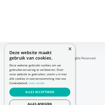
×
Deze website maakt
gebruik van cookies.
Copyright © 2026 Huis Voor Gezondheid. All Rights Reserved.
Klachtenprocedure
Deze website gebruikt cookies om uw
-
gebruikerservaring te verbeteren. Door
Annuleringsvoorwaarden
onze website te gebruiken, stemt u in met
-
alle cookies in overeenstemming met ons
Cookiebeleid.
Lees verder
Sitemap
-
ALLES ACCEPTEREN
Privacy Policy
-
Cookie Policy
ALLES AFWIJZEN