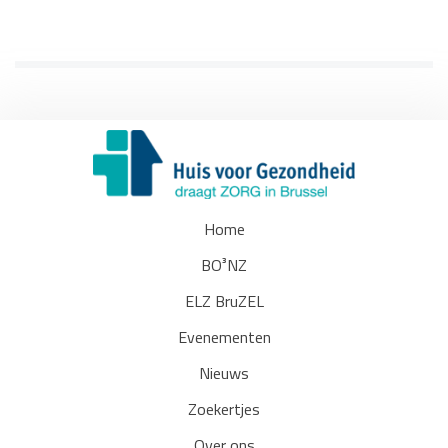
Home
BO³NZ
ELZ BruZEL
Evenementen
Nieuws
Zoekertjes
Over ons