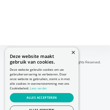
×
Deze website maakt
gebruik van cookies.
Copyright © 2026 Huis Voor Gezondheid. All Rights Reserved.
Klachtenprocedure
Deze website gebruikt cookies om uw
-
gebruikerservaring te verbeteren. Door
Annuleringsvoorwaarden
onze website te gebruiken, stemt u in met
-
alle cookies in overeenstemming met ons
Cookiebeleid.
Lees verder
Sitemap
-
ALLES ACCEPTEREN
Privacy Policy
-
Cookie Policy