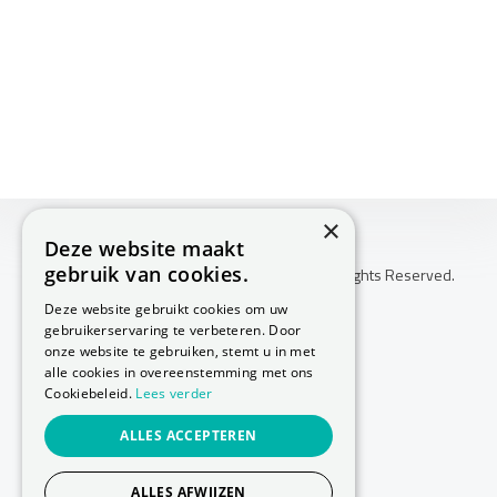
×
Deze website maakt
gebruik van cookies.
Copyright © 2026 Huis Voor Gezondheid. All Rights Reserved.
Klachtenprocedure
Deze website gebruikt cookies om uw
-
gebruikerservaring te verbeteren. Door
Annuleringsvoorwaarden
onze website te gebruiken, stemt u in met
-
alle cookies in overeenstemming met ons
Cookiebeleid.
Lees verder
Sitemap
-
ALLES ACCEPTEREN
Privacy Policy
-
Cookie Policy
ALLES AFWIJZEN