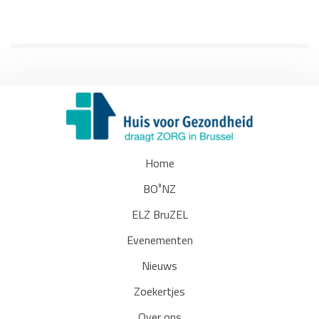
Home
BO³NZ
ELZ BruZEL
Evenementen
Nieuws
Zoekertjes
Over ons