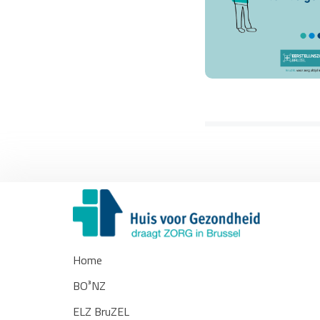
Home
BO³NZ
ELZ BruZEL