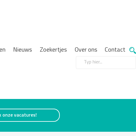
en
Nieuws
Zoekertjes
Over ons
Contact
k onze vacatures!