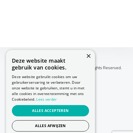
×
Deze website maakt
gebruik van cookies.
Copyright © 2026 Huis Voor Gezondheid. All Rights Reserved.
Klachtenprocedure
Deze website gebruikt cookies om uw
-
gebruikerservaring te verbeteren. Door
Annuleringsvoorwaarden
onze website te gebruiken, stemt u in met
-
alle cookies in overeenstemming met ons
Cookiebeleid.
Lees verder
Sitemap
-
ALLES ACCEPTEREN
Privacy Policy
-
Cookie Policy
ALLES AFWIJZEN
Website laten maken