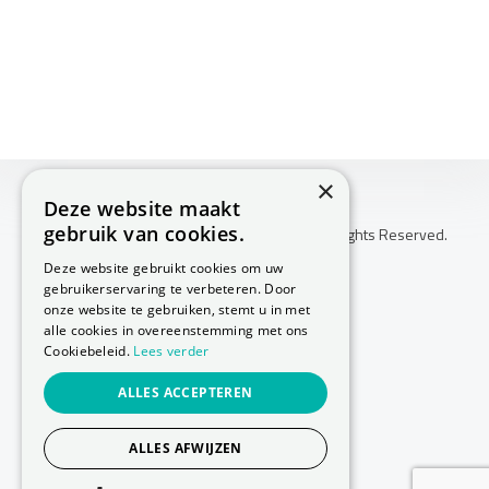
×
Deze website maakt
gebruik van cookies.
Copyright © 2026 Huis Voor Gezondheid. All Rights Reserved.
Klachtenprocedure
Deze website gebruikt cookies om uw
-
gebruikerservaring te verbeteren. Door
Annuleringsvoorwaarden
onze website te gebruiken, stemt u in met
-
alle cookies in overeenstemming met ons
Cookiebeleid.
Lees verder
Sitemap
-
ALLES ACCEPTEREN
Privacy Policy
-
Cookie Policy
ALLES AFWIJZEN
Website laten maken
door Conversal