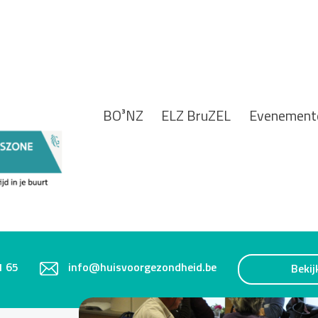
BO³NZ
ELZ BruZEL
Evenement
1 65
info@huisvoorgezondheid.be
Bekij