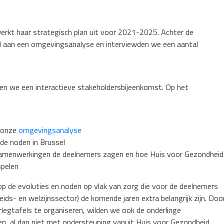
erkt haar strategisch plan uit voor 2021-2025. Achter de
 aan een omgevingsanalyse en interviewden we een aantal
en we een interactieve stakeholdersbijeenkomst. Op het
t onze
omgevingsanalyse
de noden in Brussel
samenwerkingen de deelnemers zagen en hoe Huis voor Gezondheid
spelen
 op de evoluties en noden op vlak van zorg die voor de deelnemers
ids- en welzijnssector) de komende jaren extra belangrijk zijn. Doo
erlegtafels te organiseren, wilden we ook de onderlinge
n, al dan niet met ondersteuning vanuit Huis voor Gezondheid.