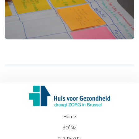
Home
BO³NZ