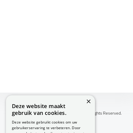
×
Deze website maakt
gebruik van cookies.
Copyright © 2026 Huis Voor Gezondheid. All Rights Reserved.
Klachtenprocedure
Deze website gebruikt cookies om uw
-
gebruikerservaring te verbeteren. Door
Annuleringsvoorwaarden