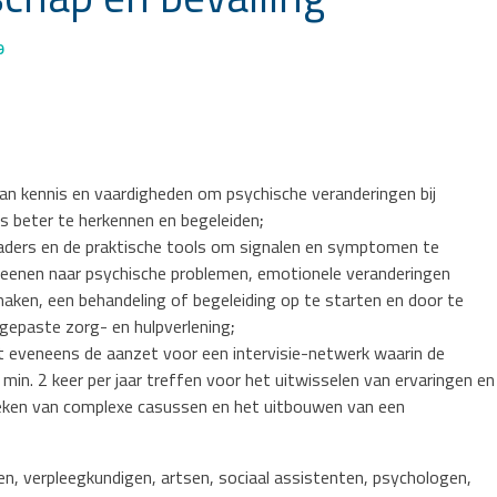
hap en bevalling’
9
an kennis en vaardigheden om psychische veranderingen bij
 beter te herkennen en begeleiden;
aders en de praktische tools om signalen en symptomen te
reenen naar psychische problemen, emotionele veranderingen
aken, een behandeling of begeleiding op te starten en door te
 gepaste zorg- en hulpverlening;
t eveneens de aanzet voor een intervisie-netwerk waarin de
min. 2 keer per jaar treffen voor het uitwisselen van ervaringen en
reken van complexe casussen en het uitbouwen van een
, verpleegkundigen, artsen, sociaal assistenten, psychologen,