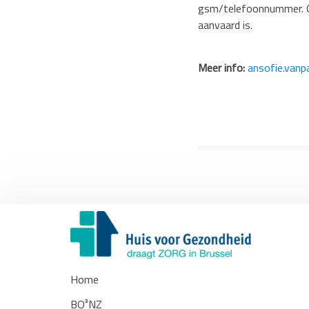
gsm/telefoonnummer. Ge
aanvaard is.
Meer info:
ansofie.van
Home
BO³NZ