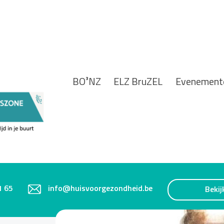
BO³NZ
ELZ BruZEL
Evenement
1 65
info@huisvoorgezondheid.be
Bekij