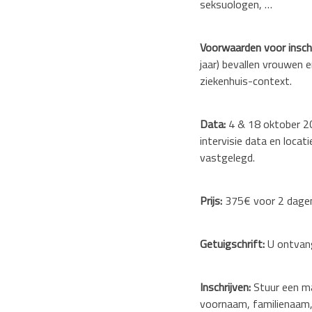
seksuologen, …
Voorwaarden voor inschr
jaar) bevallen vrouwen e
ziekenhuis-context.
Data:
4 & 18 oktober 20
intervisie data en loca
vastgelegd.
Prijs:
375€ voor 2 dagen o
Getuigschrift:
U ontvang
Inschrijven:
Stuur een ma
voornaam, familienaam, 