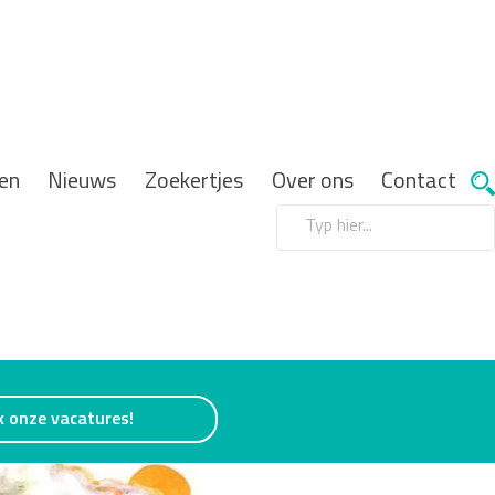
en
Nieuws
Zoekertjes
Over ons
Contact
k onze vacatures!