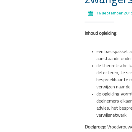
zwangersc
16 september 201
Inhoud opleiding:
een basispakket a
aanstaande ouders
de theoretische k
detecteren, te sc
bespreekbaar te m
verwijzen naar de
de opleiding vorm
deelnemers elkaar 
advies, het besp
verwijsnetwerk.
Doelgroep:
Vroedvrouwen