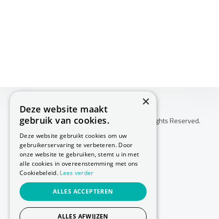
×
Deze website maakt
gebruik van cookies.
Copyright © 2026 Huis Voor Gezondheid. All Rights Reserved.
Klachtenprocedure
Deze website gebruikt cookies om uw
-
gebruikerservaring te verbeteren. Door
Annuleringsvoorwaarden
onze website te gebruiken, stemt u in met
-
alle cookies in overeenstemming met ons
Cookiebeleid.
Lees verder
Sitemap
-
ALLES ACCEPTEREN
Privacy Policy
-
Cookie Policy
ALLES AFWIJZEN