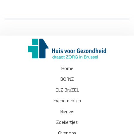
Home
BO³NZ
ELZ BruZEL
Evenementen
Nieuws
Zoekertjes
Over ons