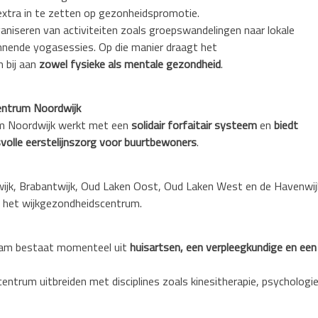
xtra in te zetten op gezonheidspromotie.
aniseren van activiteiten zoals groepswandelingen naar lokale
nnende yogasessies. Op die manier draagt het
 bij aan
zowel fysieke als mentale gezondheid
.
entrum Noordwijk
m Noordwijk werkt met een
solidair forfaitair systeem
en
biedt
tsvolle eerstelijnszorg voor buurtbewoners
.
wijk, Brabantwijk, Oud Laken Oost, Oud Laken West en de Havenwij
n het wijkgezondheidscentrum.
 team bestaat momenteel uit
huisartsen, een verpleegkundige en een
entrum uitbreiden met disciplines zoals kinesitherapie, psychologi