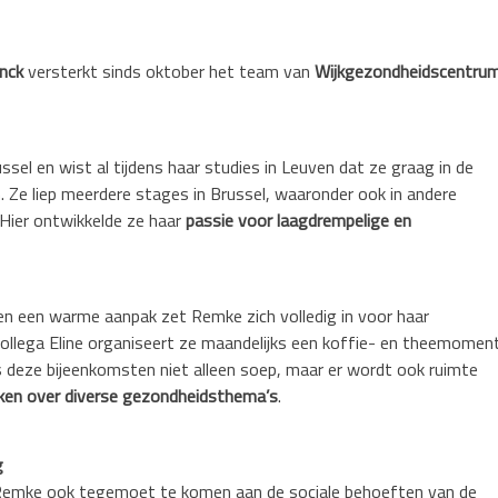
nck
versterkt sinds oktober het team van
Wijkgezondheidscentru
sel en wist al tijdens haar studies in Leuven dat ze graag in de
 Ze liep meerdere stages in Brussel, waaronder ook in andere
Hier ontwikkelde ze haar
passie voor laagdrempelige en
en een warme aanpak zet Remke zich volledig in voor haar
llega Eline organiseert ze maandelijks een koffie- en theemoment
ns deze bijeenkomsten niet alleen soep, maar er wordt ook ruimte
ken over diverse gezondheidsthema’s
.
g
Remke ook tegemoet te komen aan de sociale behoeften van de