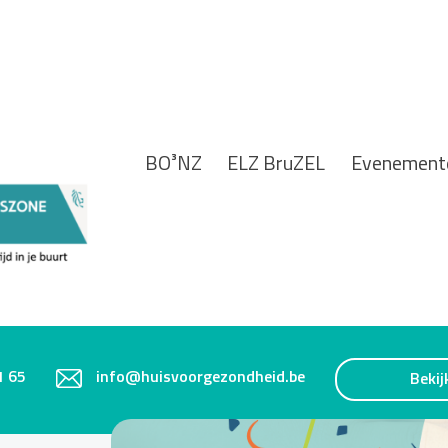
BO³NZ
ELZ BruZEL
Evenement
1 65
info@huisvoorgezondheid.be
Bekij