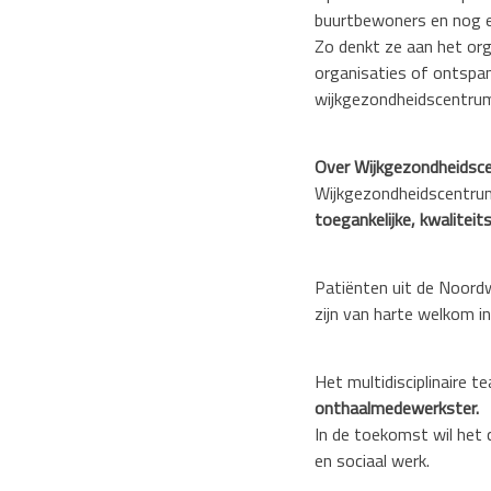
buurtbewoners en nog e
Zo denkt ze aan het org
organisaties of ontspa
wijkgezondheidscentrum
Over Wijkgezondheidsc
Wijkgezondheidscentru
toegankelijke, kwalitei
Patiënten uit de Noord
zijn van harte welkom i
Het multidisciplinaire
onthaalmedewerkster.
In de toekomst wil het c
en sociaal werk.