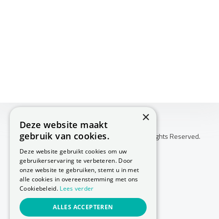
×
Deze website maakt
gebruik van cookies.
Copyright © 2026 Huis Voor Gezondheid. All Rights Reserved.
Klachtenprocedure
Deze website gebruikt cookies om uw
-
gebruikerservaring te verbeteren. Door
Annuleringsvoorwaarden
onze website te gebruiken, stemt u in met
-
alle cookies in overeenstemming met ons
Cookiebeleid.
Lees verder
Sitemap
-
ALLES ACCEPTEREN
Privacy Policy