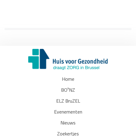
Home
BO³NZ
ELZ BruZEL
Evenementen
Nieuws
Zoekertjes