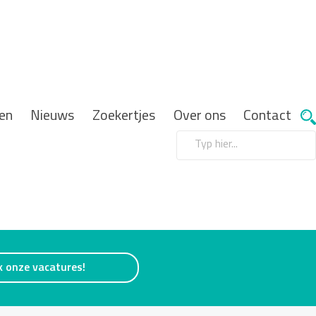
en
Nieuws
Zoekertjes
Over ons
Contact
k onze vacatures!