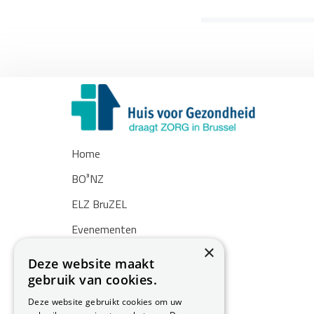
Home
BO³NZ
ELZ BruZEL
Evenementen
×
Nieuws
Deze website maakt
gebruik van cookies.
Zoekertjes
Deze website gebruikt cookies om uw
Over ons