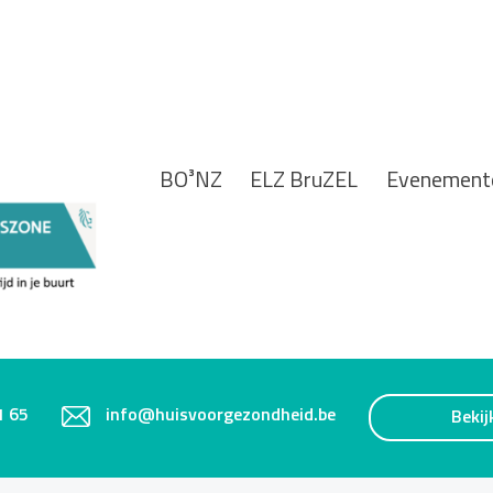
BO³NZ
ELZ BruZEL
Evenement
1 65
info@huisvoorgezondheid.be
Bekij