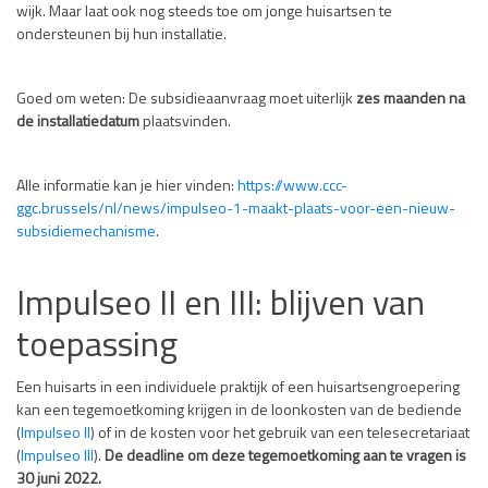
wijk. Maar laat ook nog steeds toe om jonge huisartsen te
ondersteunen bij hun installatie.
Goed om weten: De subsidieaanvraag moet uiterlijk
zes maanden na
de installatiedatum
plaatsvinden.
Alle informatie kan je hier vinden:
https://www.ccc-
ggc.brussels/nl/news/impulseo-1-maakt-plaats-voor-een-nieuw-
subsidiemechanisme
.
Impulseo II en III: blijven van
toepassing
Een huisarts in een individuele praktijk of een huisartsengroepering
kan een tegemoetkoming krijgen in de loonkosten van de bediende
(
Impulseo II
) of in de kosten voor het gebruik van een telesecretariaat
(
Impulseo III
).
De deadline om deze tegemoetkoming aan te vragen is
30 juni 2022.