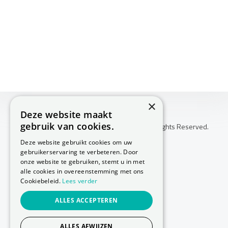
×
Deze website maakt
gebruik van cookies.
Copyright © 2026 Huis Voor Gezondheid. All Rights Reserved.
Klachtenprocedure
Deze website gebruikt cookies om uw
-
gebruikerservaring te verbeteren. Door
Annuleringsvoorwaarden
onze website te gebruiken, stemt u in met
-
alle cookies in overeenstemming met ons
Cookiebeleid.
Lees verder
Sitemap
-
ALLES ACCEPTEREN
Privacy Policy
-
Cookie Policy
ALLES AFWIJZEN