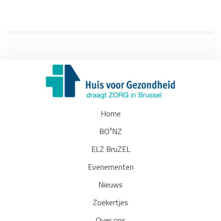
Home
BO³NZ
ELZ BruZEL
Evenementen
Nieuws
Zoekertjes