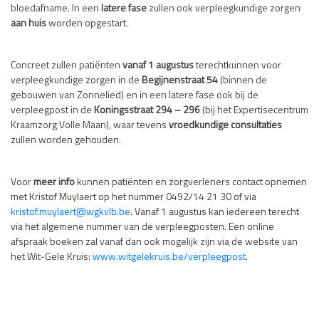
bloedafname. In een
latere fase
zullen ook verpleegkundige zorgen
aan huis
worden opgestart.
Concreet zullen patiënten
vanaf 1 augustus
terechtkunnen voor
verpleegkundige zorgen in de
Begijnenstraat 54
(binnen de
gebouwen van Zonnelied) en in een latere fase ook bij de
verpleegpost in de
Koningsstraat 294 – 296
(bij het Expertisecentrum
Kraamzorg Volle Maan), waar tevens
vroedkundige consultaties
zullen worden gehouden.
Voor
meer info
kunnen patiënten en zorgverleners contact opnemen
met Kristof Muylaert op het nummer 0492/14 21 30 of via
kristof.muylaert@wgkvlb.be
. Vanaf 1 augustus kan iedereen terecht
via het algemene nummer van de verpleegposten. Een online
afspraak boeken zal vanaf dan ook mogelijk zijn via de website van
het Wit-Gele Kruis:
www.witgelekruis.be/verpleegpost
.