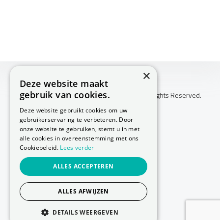
×
Deze website maakt
gebruik van cookies.
Copyright © 2026 Huis Voor Gezondheid. All Rights Reserved.
Klachtenprocedure
Deze website gebruikt cookies om uw
-
gebruikerservaring te verbeteren. Door
Annuleringsvoorwaarden
onze website te gebruiken, stemt u in met
-
alle cookies in overeenstemming met ons
Cookiebeleid.
Lees verder
Sitemap
-
ALLES ACCEPTEREN
Privacy Policy
-
Cookie Policy
ALLES AFWIJZEN
Website laten maken
door Conversal
DETAILS WEERGEVEN