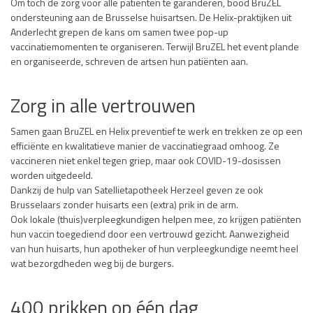
Om toch de zorg voor alle patiënten te garanderen, bood BruZEL
ondersteuning aan de Brusselse huisartsen. De Helix-praktijken uit
Anderlecht grepen de kans om samen twee pop-up
vaccinatiemomenten te organiseren. Terwijl BruZEL het event plande
en organiseerde, schreven de artsen hun patiënten aan.
Zorg in alle vertrouwen
Samen gaan BruZEL en Helix preventief te werk en trekken ze op een
efficiënte en kwalitatieve manier de vaccinatiegraad omhoog. Ze
vaccineren niet enkel tegen griep, maar ook COVID-19-dosissen
worden uitgedeeld.
Dankzij de hulp van Satellietapotheek Herzeel geven ze ook
Brusselaars zonder huisarts een (extra) prik in de arm.
Ook lokale (thuis)verpleegkundigen helpen mee, zo krijgen patiënten
hun vaccin toegediend door een vertrouwd gezicht. Aanwezigheid
van hun huisarts, hun apotheker of hun verpleegkundige neemt heel
wat bezorgdheden weg bij de burgers.
400 prikken op één dag