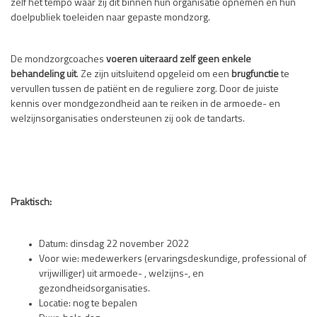
zelf het tempo waar zij dit binnen hun organisatie opnemen en hun
doelpubliek toeleiden naar gepaste mondzorg.
De mondzorgcoaches
voeren uiteraard zelf geen enkele
behandeling uit
. Ze zijn uitsluitend opgeleid om een
brugfunctie
te
vervullen tussen de patiënt en de reguliere zorg. Door de juiste
kennis over mondgezondheid aan te reiken in de armoede- en
welzijnsorganisaties ondersteunen zij ook de tandarts.
Praktisch:
Datum: dinsdag 22 november 2022
Voor wie: medewerkers (ervaringsdeskundige, professional of
vrijwilliger) uit armoede- , welzijns-, en
gezondheidsorganisaties.
Locatie: nog te bepalen