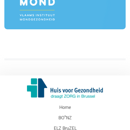
Home
BO³NZ
ELZ BruZEL