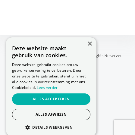
×
Deze website maakt
gebruik van cookies.
Copyright © 2026 Huis Voor Gezondheid. All Rights Reserved.
Klachtenprocedure
Deze website gebruikt cookies om uw
-
gebruikerservaring te verbeteren. Door
Annuleringsvoorwaarden
onze website te gebruiken, stemt u in met
-
alle cookies in overeenstemming met ons
Cookiebeleid.
Lees verder
Sitemap
-
ALLES ACCEPTEREN
Privacy Policy
-
Cookie Policy
ALLES AFWIJZEN
Website laten maken
door Conversal
DETAILS WEERGEVEN