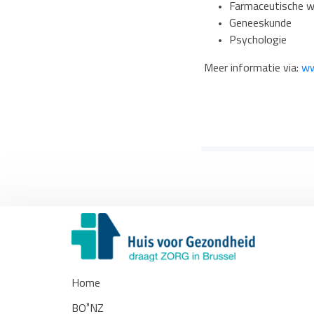
Farmaceutische 
Geneeskunde
Psychologie
Meer i
nformatie via:
ww
Home
BO³NZ