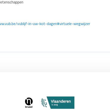
wetenschappen
w.vub.be/vublijf-in-uw-kot-dagen#virtuele-wegwijzer