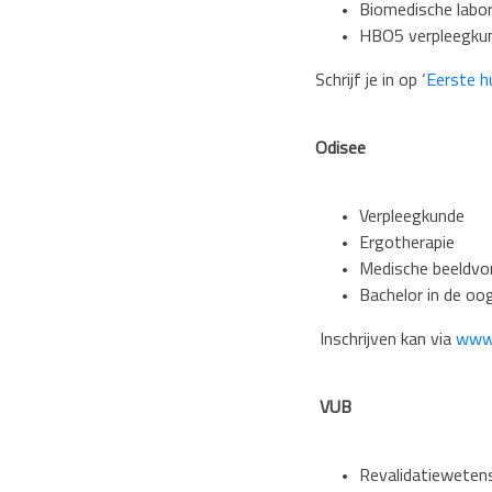
Biomedische labo
HBO5 verpleegkun
Schrijf je in op ‘
Eerste hu
Odisee
Verpleegkunde
Ergotherapie
Medische beeldvor
Bachelor in de
oo
Inschrijven kan via
www.
VUB
Revalidatiewetens