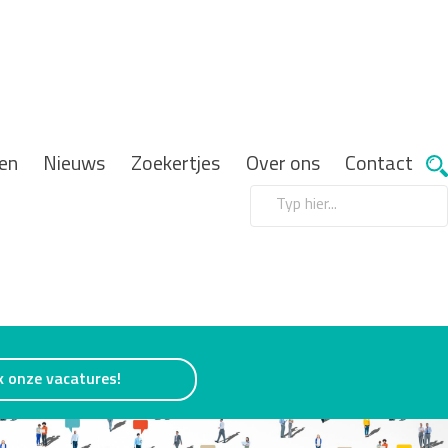
en
Nieuws
Zoekertjes
Over ons
Contact
k onze vacatures!