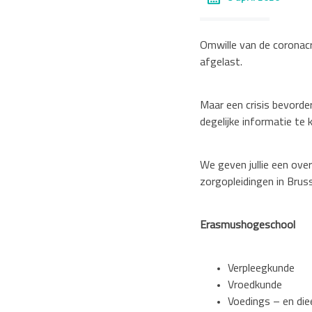
Omwille van de coronacri
afgelast.
Maar een crisis
bevorder
degelijke informatie te 
We geven jullie een ove
zorgopleidingen in
Bruss
Erasmushogeschool
Verpleegkunde
Vroedkunde
Voedings
– en die