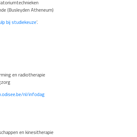
ratoriumtechnieken
de (
Busleyden
Atheneum)
lp bij studiekeuze
‘.
ming en radiotherapie
gzorg
odisee.be/nl/infodag
chappen en kinesitherapie