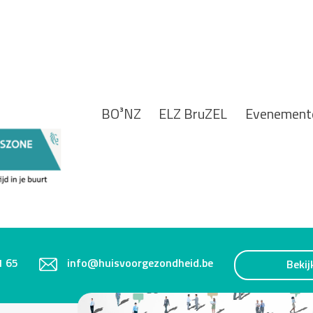
BO³NZ
ELZ BruZEL
Evenement
1 65
info@huisvoorgezondheid.be
Bekij