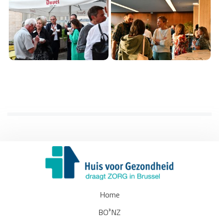
Home
BO³NZ