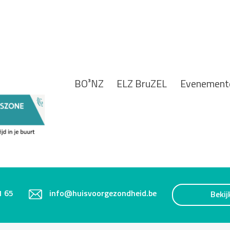
BO³NZ
ELZ BruZEL
Evenement
1 65
info@huisvoorgezondheid.be
Bekij