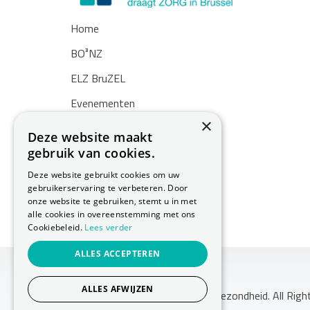
Home
BO³NZ
ELZ BruZEL
Evenementen
×
Nieuws
Deze website maakt
gebruik van cookies.
Zoekertjes
Deze website gebruikt cookies om uw
Over ons
gebruikerservaring te verbeteren. Door
onze website te gebruiken, stemt u in met
Contact
alle cookies in overeenstemming met ons
Cookiebeleid.
Lees verder
ALLES ACCEPTEREN
ALLES AFWIJZEN
Copyright © 2026 Huis Voor Gezondheid. All Righ