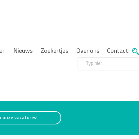
en
Nieuws
Zoekertjes
Over ons
Contact
k onze vacatures!