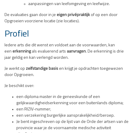
aanpassingen van leefomgeving en leefwijze.
De evaluaties gaan door in je
eigen privépraktijk
of op een door
Opgroeien voorziene locatie (zie locaties).
Profiel
Iedere arts die dit wenst en voldoet aan de voorwaarden, kan
een
erkenning
als evaluerend arts
aanvragen
. De erkenning is drie
jaar geldig en kan verlengd worden.
Je werkt op
zelfstandige basis
en krijgt je opdrachten toegewezen
door Opgroeien.
Je beschikt over:
een diploma master in de geneeskunde of een
gelijkwaardigheidserkenning voor een buitenlands diploma;
een RIZIV-nummer;
een verzekering burgerlijke aansprakelijkheid/beroep.
Je bent ingeschreven op de lijst van de Orde der artsen van de
provincie waar je de voornaamste medische activiteit