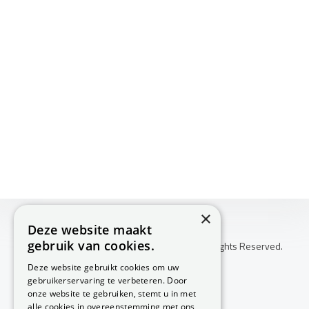
×
Deze website maakt
gebruik van cookies.
Copyright © 2026 Huis Voor Gezondheid. All Rights Reserved.
Klachtenprocedure
Deze website gebruikt cookies om uw
-
gebruikerservaring te verbeteren. Door
Annuleringsvoorwaarden
onze website te gebruiken, stemt u in met
-
alle cookies in overeenstemming met ons