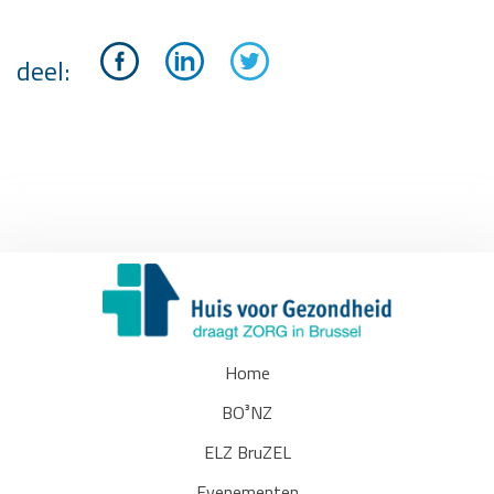
deel:
Home
BO³NZ
ELZ BruZEL
Evenementen