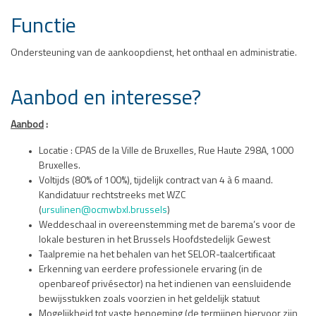
Functie
Ondersteuning van de aankoopdienst, het onthaal en administratie.
Aanbod en interesse?
Aanbod
:
Locatie : CPAS de la Ville de Bruxelles, Rue Haute 298A, 1000
Bruxelles.
Voltijds (80% of 100%), tijdelijk contract van 4 à 6 maand.
Kandidatuur rechtstreeks met WZC
(
ursulinen@ocmwbxl.brussels
)
Weddeschaal in overeenstemming met de barema’s voor de
lokale besturen in het Brussels Hoofdstedelijk Gewest
Taalpremie na het behalen van het SELOR-taalcertificaat
Erkenning van eerdere professionele ervaring (in de
openbareof privésector) na het indienen van eensluidende
bewijsstukken zoals voorzien in het geldelijk statuut
Mogelijkheid tot vaste benoeming (de termijnen hiervoor zijn