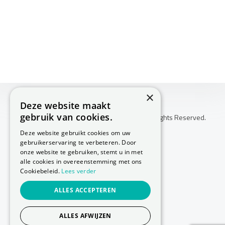
×
Deze website maakt
gebruik van cookies.
Copyright © 2026 Huis Voor Gezondheid. All Rights Reserved.
Klachtenprocedure
Deze website gebruikt cookies om uw
-
gebruikerservaring te verbeteren. Door
Annuleringsvoorwaarden
onze website te gebruiken, stemt u in met
-
alle cookies in overeenstemming met ons
Cookiebeleid.
Lees verder
Sitemap
-
ALLES ACCEPTEREN
Privacy Policy
-
Cookie Policy
ALLES AFWIJZEN
Website laten maken