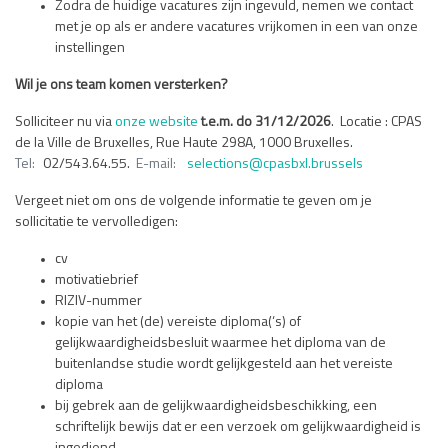
Zodra de huidige vacatures zijn ingevuld, nemen we contact
met je op als er andere vacatures vrijkomen in een van onze
instellingen
Wil je ons team komen versterken?
Solliciteer nu via
onze website
t.e.m. do 31/12/2026
. Locatie : CPAS
de la Ville de Bruxelles, Rue Haute 298A, 1000 Bruxelles.
Tel:
02/543.64.55.
E-mail:
selections@cpasbxl.brussels
Vergeet niet om ons de volgende informatie te geven om je
sollicitatie te vervolledigen:
cv
motivatiebrief
RIZIV-nummer
kopie van het (de) vereiste diploma(‘s) of
gelijkwaardigheidsbesluit waarmee het diploma van de
buitenlandse studie wordt gelijkgesteld aan het vereiste
diploma
bij gebrek aan de gelijkwaardigheidsbeschikking, een
schriftelijk bewijs dat er een verzoek om gelijkwaardigheid is