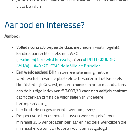
Je bent in het bezit van het SELOR-taalcertificaat of bent bereid
dit te behalen
Aanbod en interesse?
Aanbod
:
Voltijds contract (bepaalde duur, met nadien vast mogelijk);
kandidatuur rechtstreeks met WZC
(
ursulinen@ocmwbxl.brussels
) of via
VERPLEEGKUNDIGE
(V/H/X) – A4972T | CPAS de la Ville de Bruxelles
Een weddeschaal BH1
in overeenstemming met de
weddeschalen van de plaatselijke besturen in het Brussels
Hoofdstedelijk Gewest, met een minimum bruto maandsalaris
aan de huidige index van
€ 3.033,73 voor een voltijds contract
,
dat hoger kan zijn na de valorisatie van vroegere
beroepservaring
Een flexibele en gevarieerde werkomgeving
Respect voor het evenwicht tussen werk en privéleven:
minimaal 35,5 verlofdagen per jaar en flexibele werktijden die
minimaal 4 weken van tevoren worden vastgelegd