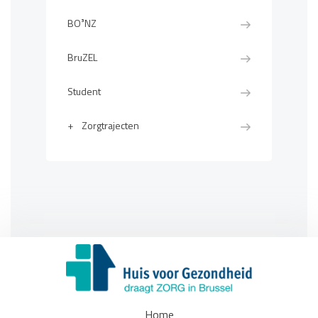
BO³NZ
BruZEL
Student
+
Zorgtrajecten
Home