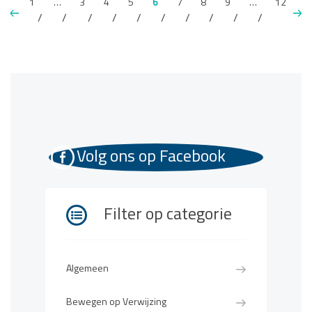
1
…
3
4
5
6
7
8
9
…
12
Volg ons op Facebook
Filter op categorie
Algemeen
Bewegen op Verwijzing